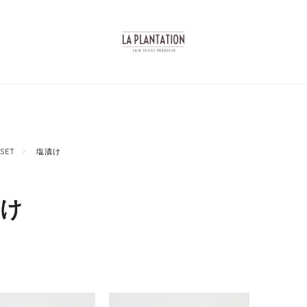
SET
塩漬け
漬け