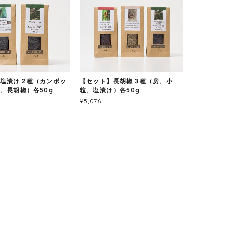
塩漬け２種（カンポッ
【セット】長胡椒３種（房、小
、長胡椒）各50g
粒、塩漬け）各50g
¥5,076