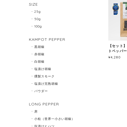
SIZE
25g
50g
100g
KAMPOT PEPPER
【セット】
黒胡椒
トペッパー
赤胡椒
¥4,280
白胡椒
塩漬け胡椒
燻製スモーク
塩漬け完熟胡椒
パウダー
LONG PEPPER
房
小粒（世界一小さい胡椒）
塩漬けヒハツ