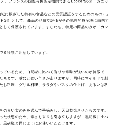
に加え、フランスの国際有機認定機関であるEcocertのオーガニッ
地域に根ざした特有の食品などの品質認証をするためのもの）」
cation：PGI）として、商品の品質や評価がその地理的原産地に由来す
として保護されています。すなわち、特定の商品のみが「カン
で９種類ご用意しています。
っているため、白胡椒に比べて香りや辛味が強いのが特徴で
たちます。噛むと強い辛さが走りますが、同時にマイルドで刺
たお料理、グリル料理、サラダやパスタの仕上げ、あるいは料
その赤い実のみを選んで手摘みし、天日乾燥させたものです。
った状態のため、辛さも香りも引き立ちますが、黒胡椒に比べ
、黒胡椒と同じようにお使いいただけます。