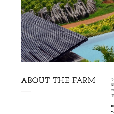
ABOUT THE FARM
ラ
■