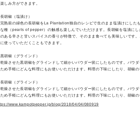
な楽しみ方ができます。
・長胡椒（塩漬け）
熟前の緑色の長胡椒をLa Plantation独自のレシピで生のまま塩漬けに
な種（pearls of pepper）の触感も楽しんでいただけます。長胡椒を塩漬にし
激のある辛さと甘いスパイスの香りが特徴で、そのまま食べても美味しいです。
トに使っていただくこともできます。
・黒胡椒（グラインド）
乾燥させた黒胡椒をグラインドして細かいパウダー状にしたものです。パウダ
いため手軽にどんな料理にもお使いいただけます。料理の下味にしたり、胡椒の
・長胡椒（グラインド）
乾燥させた長胡椒をグラインドして細かいパウダー状にしたものです。パウダ
いため手軽にどんな料理にもお使いいただけます。料理の下味にしたり、胡椒の
ttps://www.kampotpepper.jp/blog/2018/04/04/080919