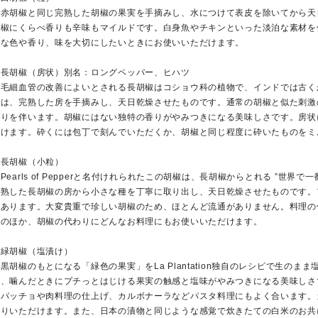
赤胡椒と同じ完熟した胡椒の果実を手摘みし、水につけて表皮を除いてから天
胡椒にくらべ香りも辛味もマイルドです。白身魚やチキンといった淡泊な素材を
細な色や香り、味を大切にしたいときにお使いいただけます。
・長胡椒（房状）別名：ロングペッパー、ヒハツ
細血管の改善によいとされる長胡椒はコショウ科の植物で、インドでは古くからスパ
椒は、完熟した房を手摘みし、天日乾燥させたものです。通常の胡椒と似た刺激
香りを伴います。胡椒にはない独特の香りがやみつきになる美味しさです。房状
だけます。砕くには包丁で刻んでいただくか、胡椒と同じ程度に砕いたものをミ
・長胡椒（小粒）
earls of Pepperと名付けれられたこの胡椒は、長胡椒からとれる ”世
完熟した長胡椒の房から小さな種を丁寧に取り出し、天日乾燥させたものです。
があります。大変貴重で珍しい胡椒のため、ほとんど流通がありません。料理の
そのほか、胡椒の代わりにどんなお料理にもお使いいただけます。
・緑胡椒（塩漬け）
胡椒のもとになる「緑色の果実」をLa Plantation独自のレシピで生の
み、噛んだときにプチっとはじける果実の触感と塩味がやみつきになる美味しさ
ルパッチョや肉料理の仕上げ、カルボナーラなどパスタ料理にもよく合います。
がりいただけます。また、日本の漬物と同じような感覚で炊きたての白米のお共