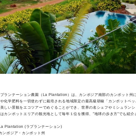
プランテーション農園（La Plantation）は、カンボジア南部のカンポッ
薬や化学肥料を一切使わずに栽培される地域限定の最高級胡椒「カンポットペッ
の美しい景観をエコツアーでめぐることができ、世界の名シェフやミシュランシ
ではカンポットエリアの観光地として毎年１位を獲得、”地球の歩き方”でも紹介
La Plantation (ラプランテーション)
■カンボジア・カンポット州