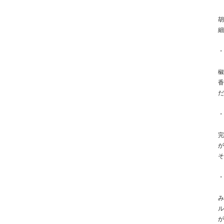
毛
P
黒