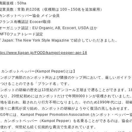
農園規模：50ha
従業員数：常勤 約120名（収穫期は 100～150名を追加雇用）
カンポットペッパー協会 メイン会員
フランス有機認証 Ecocert取得
オーガニック認証：EU Organic, AB, Ecocert, USDA ほか
WFTOフェアトレード認定
T Japan: The New York Style Magazine で紹介していただきました。
ttps://www.tjapan.jp/FOOD/kampot-pepper-apr-18
 カンポットペッパー(Kampot Pepper)とは】
カンボジア南部のカンポット州および隣接のケップ州において、厳しいガイドラ
みつけることのできる「ブランド名」です。
カンポットの胡椒の歴史は13世紀のアンコール王朝まで遡ることができます。1
なり、20世紀初めにはカンポットだけで年間8000トンが収穫されていました
土地を追われ、殺されたり行方不明になりました。そのため1990年代には、胡椒
て徐々に農民が戻り始め、カンポットの胡椒がようやく復活の兆しをみせます。
010年には、Kampot Pepper Promotion Association (カン
、カンポットペッパー（Kampot Pepper）を名乗ることができるのは、
切使わず、何世紀も続く伝統的な農法で生産されています。