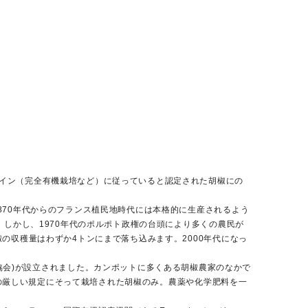
イン（完全有機栽培など）に従っていると認定された胡椒にの
870年代からのフランス植民地時代には本格的に生産されるよう
。しかし、1970年代のポルポト政権の台頭により多くの農民が
の収穫量はわずか4トンにまで落ち込みます。2000年代になっ
ポット・ペッパー協会)が設立されました。カンポットに多くある胡椒農家のなかで
協会の厳しい規定にそって栽培された胡椒のみ。農薬や化学肥料を一