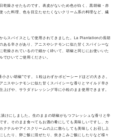
日乾燥させたものです。表皮がないため色が白く、黒胡椒・赤
使った料理、色を目立たせたくないクリーム系の料理など、繊
イスとして使用されてきました。La Plantationの長胡
のある辛さがあり、アニスやシナモンに似た甘くスパイシーな
に乾燥されているので細かく砕いて、胡椒と同じにお使いいた
ルでひいてご使用ください。
界で一番小さい胡椒”です。１粒はわずかポピーシードほどの大きさ。
アニスやシナモンに似た甘くスパイシーな香りとマイルド辛さ
仕上げや、サラダドレッシング等に小粒のまま使用できます。
まま塩漬けにしました。生のままの胡椒がもつフレッシュな香りと辛
です。そのまま食べてもお酒の肴にしても美味しいですし、カ
カクテルやアイスクリームの上に散らしても美味しくお召し上
にしたり、卵ご飯に混ぜたり、炊きこみご飯にしたりなど様々