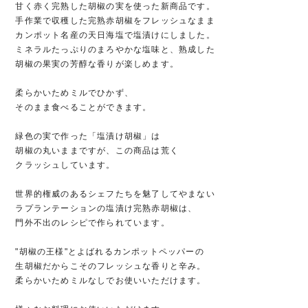
甘く赤く完熟した胡椒の実を使った新商品です。
手作業で収穫した完熟赤胡椒をフレッシュなまま
カンポット名産の天日海塩で塩漬けにしました。
ミネラルたっぷりのまろやかな塩味と、熟成した
胡椒の果実の芳醇な香りが楽しめます。
柔らかいためミルでひかず、
そのまま食べることができます。
緑色の実で作った「塩漬け胡椒」は
胡椒の丸いままですが、この商品は荒く
クラッシュしています。
世界的権威のあるシェフたちを魅了してやまない
ラプランテーションの塩漬け完熟赤胡椒は、
門外不出のレシピで作られています。
"胡椒の王様"とよばれるカンポットペッパーの
生胡椒だからこそのフレッシュな香りと辛み。
柔らかいためミルなしでお使いいただけます。