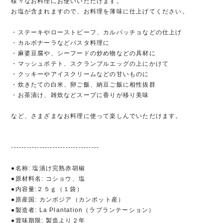
様々なお料理にお使いいただけます。
お塩が含まれますので、お料理を薄味に仕上げてください。
・ステーキやローストビーフ、カルパッチョなどの仕上げ
・カルボナーラなどパスタ料理に
・麻婆豆腐や、シーフードの炒め物などの具材に
・マッシュポテト、スクランブルエッグの上にかけて
・クッキーやアイスクリームなどの甘いものに
・炊きたての白米、卵ご飯、納豆ご飯に相性抜群
・お茶漬け、雑炊などスープに香りが移り美味
など、さまざまなお料理に使って楽しんでいただけます。
----------------------------------
●名称: 塩漬け完熟赤胡椒
●原材料名: コショウ、塩
●内容量:２５ｇ（１袋）
●原産国: カンボジア（カンポット産）
●製造者: La Plantation（ラプランテーション）
●賞味期限: 製造より２年