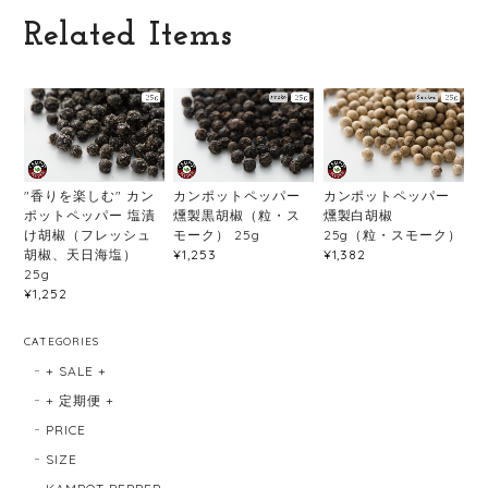
Related Items
"香りを楽しむ" カン
カンポットペッパー
カンポットペッパー
ポットペッパー 塩漬
燻製黒胡椒（粒・ス
燻製白胡椒
け胡椒（フレッシュ
モーク） 25g
25g（粒・スモーク）
胡椒、天日海塩）
¥1,253
¥1,382
25g
¥1,252
CATEGORIES
+ SALE +
+ 定期便 +
PRICE
SIZE