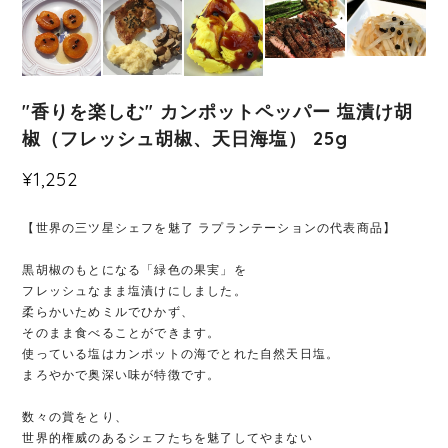
"香りを楽しむ" カンポットペッパー 塩漬け胡
椒（フレッシュ胡椒、天日海塩） 25g
¥1,252
【世界の三ツ星シェフを魅了 ラプランテーションの代表商品】
黒胡椒のもとになる「緑色の果実」を
フレッシュなまま塩漬けにしました。
柔らかいためミルでひかず、
そのまま食べることができます。
使っている塩はカンポットの海でとれた自然天日塩。
まろやかで奥深い味が特徴です。
数々の賞をとり、
世界的権威のあるシェフたちを魅了してやまない