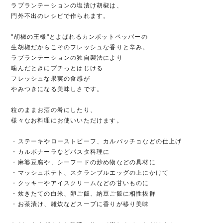
ラプランテーションの塩漬け胡椒は、
門外不出のレシピで作られます。
"胡椒の王様"とよばれるカンポットペッパーの
生胡椒だからこそのフレッシュな香りと辛み。
ラプランテーションの独自製法により
噛んだときにプチっとはじける
フレッシュな果実の食感が
やみつきになる美味しさです。
粒のままお酒の肴にしたり、
様々なお料理にお使いいただけます。
・ステーキやローストビーフ、カルパッチョなどの仕上げ
・カルボナーラなどパスタ料理に
・麻婆豆腐や、シーフードの炒め物などの具材に
・マッシュポテト、スクランブルエッグの上にかけて
・クッキーやアイスクリームなどの甘いものに
・炊きたての白米、卵ご飯、納豆ご飯に相性抜群
・お茶漬け、雑炊などスープに香りが移り美味